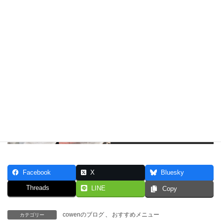
ます
はじめてご来店頂く場合には、言い忘れたということがないよ
う、
カウンセリングだけで、30～60分のお時間を頂戴いたします。
貴女に相応しいベストな髪型をご提案をさせて頂きます！
是非一度、貴女の大切な髪を見させて頂けませんか？
髪のお悩みやお問い合わせは《
こちら
》からお気軽にどうぞ♪
Follow me!
Facebook
X
Bluesky
Threads
LINE
Copy
cowenのブログ
、
おすすめメニュー
カテゴリー