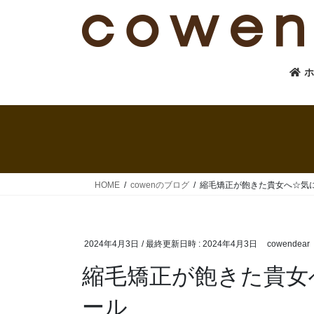
コ
ナ
ン
ビ
テ
ゲ
ン
ー
ツ
シ
へ
ョ
ス
ン
キ
に
ッ
移
プ
動
HOME
cowenのブログ
縮毛矯正が飽きた貴女へ☆気
2024年4月3日
/ 最終更新日時 :
2024年4月3日
cowendear
縮毛矯正が飽きた貴女
ール