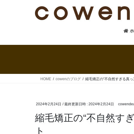
コ
ナ
ン
ビ
テ
ゲ
ン
ー
ツ
シ
へ
ョ
ス
ン
キ
に
ッ
移
プ
動
HOME
cowenのブログ
縮毛矯正の“不自然すぎる真っ
2024年2月24日
/ 最終更新日時 :
2024年2月24日
cowende
縮毛矯正の“不自然す
ト